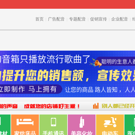
首页
广告配音
专题配音
促销宣传
企业配音
|
|
|
|
|
建材
家纺床品
手机通讯
美容化妆
电动车
医