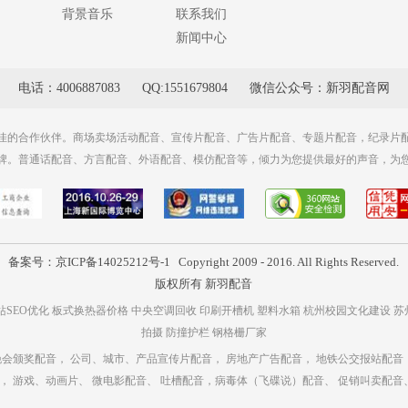
背景音乐
联系我们
新闻中心
电话：4006887083
QQ:1551679804
微信公众号：新羽配音网
佳的合作伙伴。商场卖场活动配音、宣传片配音、广告片配音、专题片配音，纪录片
牌。普通话配音、方言配音、外语配音、模仿配音等，倾力为您提供最好的声音，为
备案号：京ICP备14025212号-1
Copyright 2009 - 2016. All Rights Reserved.
版权所有 新羽配音
站SEO优化
板式换热器价格
中央空调回收
印刷开槽机
塑料水箱
杭州校园文化建设
苏
拍摄
防撞护栏
钢格栅厂家
晚会颁奖配音，
公司、城市、产品宣传片配音，
房地产广告配音，
地铁公交报站配音
，
游戏、动画片、
微电影配音、
吐槽配音，病毒体（飞碟说）配音、
促销叫卖配音