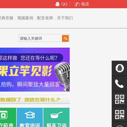
QQ
电话
经典音频
视频案例
配音老师
关于我们
|
|
|
5360874
1343669
关注二
疗药房
教育培训
厨具卫浴