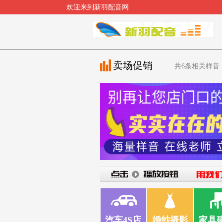
欢迎来到新羽配音网
卖场促销
共
6
条相关样音
汽车4S店
婚纱摄影
家具