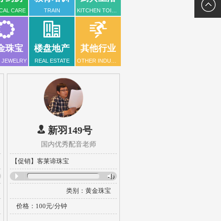
维码
关注二
CAL CARE
TRAIN
KITCHEN TOILET
维码
金珠宝
楼盘地产
其他行业
 JEWELRY
REAL ESTATE
OTHER INDUSTRIES
新羽149号
国内优秀配音老师
【促销】客莱谛珠宝
类别：
黄金珠宝
风格：
激情力度
楼
价格：100元/分钟