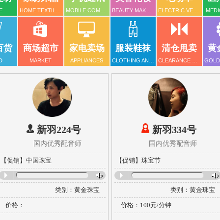
E
HOME TEXTILES
MOBILE COMMUNICATION
BEAUTY MAKEUP
ELECTRIC VEHICLE
MEDI
百货
商场超市
家电卖场
服装鞋袜
清仓甩卖
黄
D
MARKET
APPLIANCES
CLOTHING AND FOOTWEAR
CLEARANCE SALE
GOLD
新羽224号
新羽334号
国内优秀配音师
国内优秀配音师
【促销】中国珠宝
【促销】珠宝节
类别：
黄金珠宝
类别：
黄金珠宝
风格：
年轻活力
楼
风格：
甜美亲切
楼
价格：
价格：100元/分钟