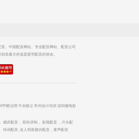
配音。中国配音网站、专业配音网站、配音公司
您创造最大价值是新羽配音的使命。
州甲醛治理
中央吸尘
常州设计培训
深圳微电影
，
婚庆配音，
彩铃录制，
影视配音
，片头配
、
悼词配音
,名人明星模仿配音，童声配音