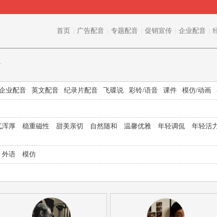
首页
广告配音
专题配音
促销宣传
企业配音
|
|
|
|
|
音
企业配音
英文配音
纪录片配音
飞碟说
彩铃/语音
课件
模仿/动画
气浑厚
稳重磁性
甜美亲切
自然随和
温馨优雅
年轻调侃
年轻活
外语
模仿