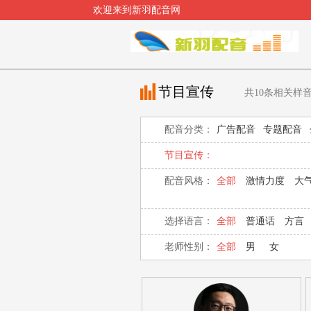
欢迎来到新羽配音网
节目宣传
共
10
条相关样
配音分类：
广告配音
专题配音
节目宣传：
配音风格：
全部
激情力度
大
选择语言：
全部
普通话
方言
老师性别：
全部
男
女