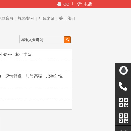
QQ
电话
经典音频
视频案例
配音老师
关于我们
|
|
|
小语种
其他类型
力
深情舒缓
时尚高端
成熟知性
5360874
1343669
关注二